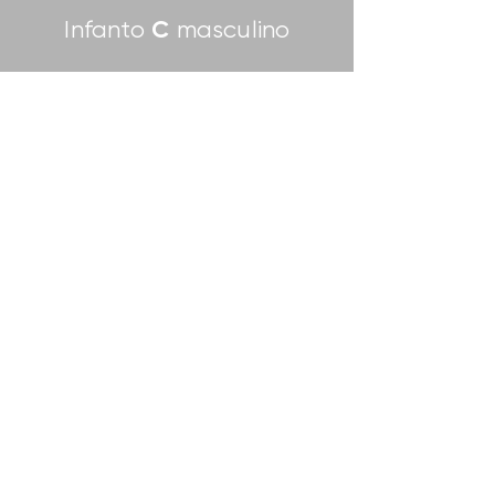
C
Infanto
masculino
Juvenil A masculino